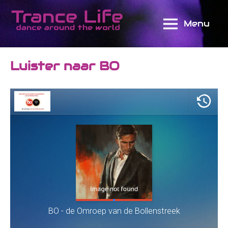
Ga
naar
Menu
TranceLife
de
inhoud
Luister naar BO